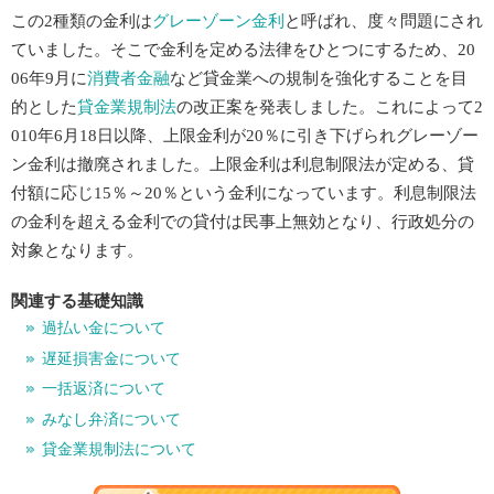
この2種類の金利は
グレーゾーン金利
と呼ばれ、度々問題にされ
ていました。そこで金利を定める法律をひとつにするため、20
06年9月に
消費者金融
など貸金業への規制を強化することを目
的とした
貸金業規制法
の改正案を発表しました。これによって2
010年6月18日以降、上限金利が20％に引き下げられグレーゾー
ン金利は撤廃されました。上限金利は利息制限法が定める、貸
付額に応じ15％～20％という金利になっています。利息制限法
の金利を超える金利での貸付は民事上無効となり、行政処分の
対象となります。
関連する基礎知識
過払い金について
遅延損害金について
一括返済について
みなし弁済について
貸金業規制法について