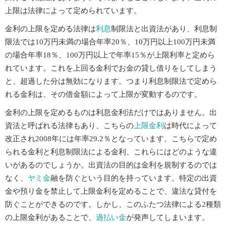
上限は法律によって定められています。
金利の上限を定める法律は
利息
制限法と出資法があり、利息制
限法では10万円未満の場合年率20％、10万円以上100万円未満
の場合年率18％、100万円以上で年率15％が上限利率と定めら
れています。これを上回る金利でお金の貸し借りをしてしまう
と、超過した分は無効になります。つまり利息制限法で定めら
れる金利は、その借金額によって上限が変動するのです。
金利の上限を定めるものは利息金利法だけではありません。出
資法と呼ばれる法律もあり、こちらの
上限金利
は時代によって
改正され2008年には年率29.2％となっています。こちらで定め
られる金利と利息制限法による金利、これらにはどのような違
いがあるのでしょうか。出資法の目的は金利を規制するのでは
なく、
ヤミ金
融を防ぐという目的を持っています。特定の出資
金や預り金を禁止して上限金利を定めることで、違法な貸付を
防ぐことができるのです。しかし、このふたつ法律による2種類
の上限金利があることで、
過払い金
が発声してしまいます。