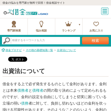
借金の悩みを専門家が無料で回答！借金相談サイト
専門家検索
悩み相談
ランキング
お気に入り
検索
検索するキーワードを入力
借金プロナビ
その他の基礎知識一覧
出資法について
出資法について
借金をする上で必ず発生するものとして金利があります。金利
とは本来
債務者
と
債権者
の間の取り決めによって定められるも
のですが、金利の設定を自由にしてしまうと切実に困っている
立場の弱い
債務
者に対して、負担し切れないほどの金利を吹っ
掛ける可能性があります。そのようなことのないよう、金利の