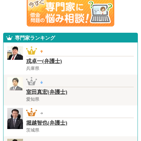
専門家ランキング
戎卓一(弁護士)
兵庫県
室田真宏(弁護士)
愛知県
堀越智也(弁護士)
茨城県