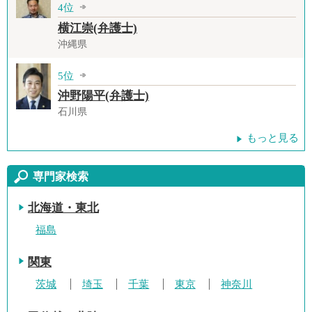
4位
横江崇(弁護士)
沖縄県
5位
沖野陽平(弁護士)
石川県
もっと見る
専門家検索
北海道・東北
福島
関東
茨城
埼玉
千葉
東京
神奈川