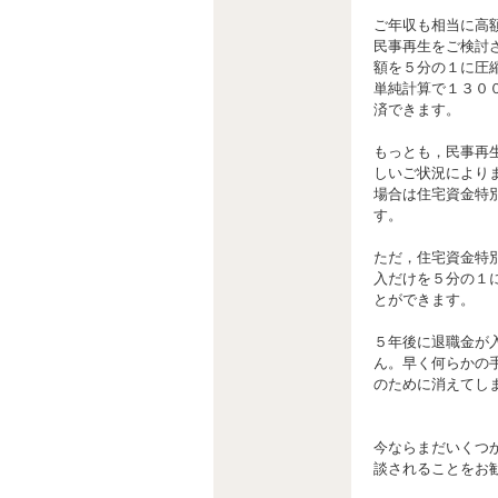
ご年収も相当に高
民事再生をご検討
額を５分の１に圧
単純計算で１３０
済できます。
もっとも，民事再
しいご状況により
場合は住宅資金特
す。
ただ，住宅資金特
入だけを５分の１
とができます。
５年後に退職金が
ん。早く何らかの
のために消えてし
今ならまだいくつ
談されることをお