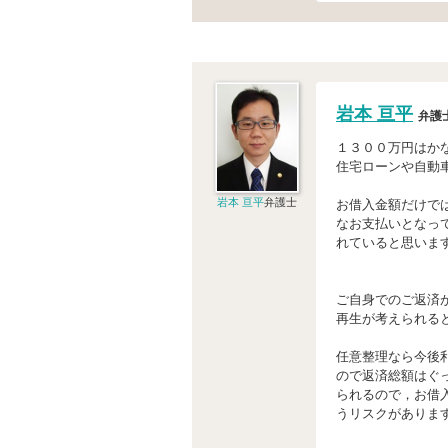
岩本 亘平
弁護
１３００万円はか
住宅ローンや自動
岩本 亘平
弁護士
お借入金額だけで
なお支払いとなっ
れていると思いま
ご自身でのご返済
再生が考えられる
任意整理なら今後
ので返済総額はぐ
られるので，お借
うリスクがありま