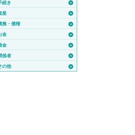
手続き
＋
資産
＋
債務・債権
＋
お金
＋
借金
＋
関係者
＋
その他
＋