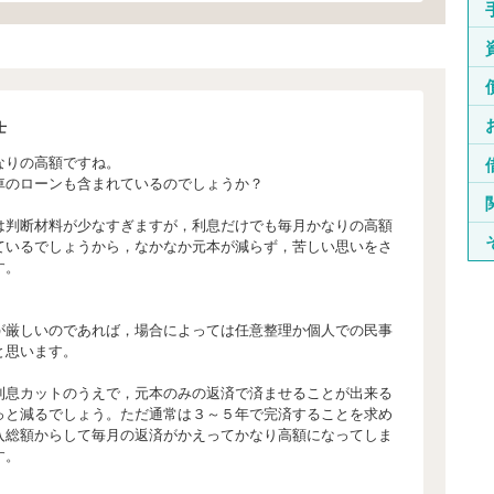
士
なりの高額ですね。
車のローンも含まれているのでしょうか？
は判断材料が少なすぎますが，利息だけでも毎月かなりの高額
ているでしょうから，なかなか元本が減らず，苦しい思いをさ
す。
が厳しいのであれば，場合によっては任意整理か個人での民事
と思います。
利息カットのうえで，元本のみの返済で済ませることが出来る
っと減るでしょう。ただ通常は３～５年で完済することを求め
入総額からして毎月の返済がかえってかなり高額になってしま
す。