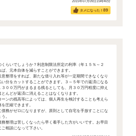
2015年07月09日15時40分
89
タメになった！
のくらいでしょうか？利息制限法所定の利率（年１５％～２
れば、元本自体を減らすことができます。
任意整理をすれば、新たな借り入れ等が一定期間できなくなり
払い分をカットすることができます。３～５年での返済になる
１３００万円がまるまる残るとしても、月３０万円程度に抑え
ほとんどが返済に消えることはなくなります。
ローンの残高等によっては、個人再生を検討することも考えら
務を圧縮できます。
に債務がゼロになりますが、原則として自宅を手放すことにな
ょう。
債務整理は苦しくなったら早く着手した方がいいです。お早目
にご相談になって下さい。