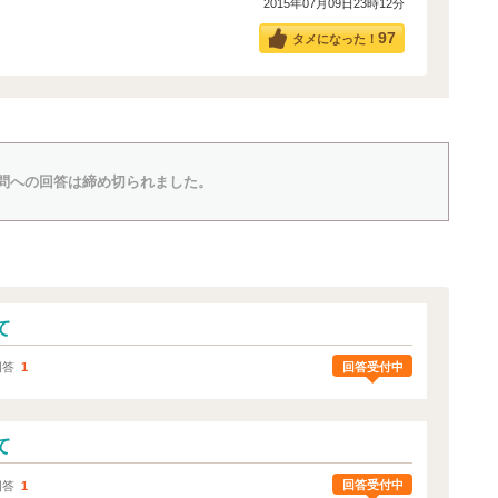
2015年07月09日23時12分
97
タメになった！
問への回答は締め切られました。
て
回答受付中
回答
1
て
回答受付中
回答
1