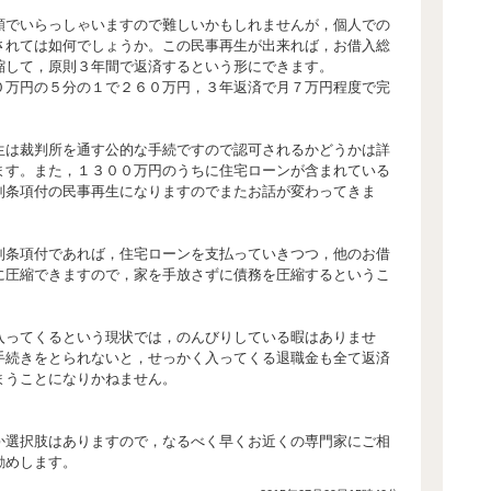
額でいらっしゃいますので難しいかもしれませんが，個人での
されては如何でしょうか。この民事再生が出来れば，お借入総
縮して，原則３年間で返済するという形にできます。
０万円の５分の１で２６０万円，３年返済で月７万円程度で完
生は裁判所を通す公的な手続ですので認可されるかどうかは詳
ます。また，１３００万円のうちに住宅ローンが含まれている
別条項付の民事再生になりますのでまたお話が変わってきま
別条項付であれば，住宅ローンを支払っていきつつ，他のお借
に圧縮できますので，家を手放さずに債務を圧縮するというこ
入ってくるという現状では，のんびりしている暇はありませ
手続きをとられないと，せっかく入ってくる退職金も全て返済
まうことになりかねません。
か選択肢はありますので，なるべく早くお近くの専門家にご相
勧めします。