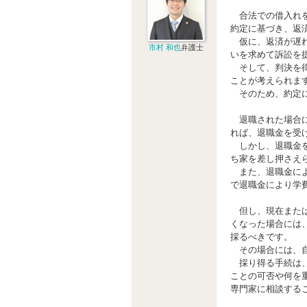
合法での借入れを
約定に基づき、返
仮に、返済が遅れ
市村 和也
弁護士
いを求めて訴訟を
そして、判決を得
ことが考えられま
そのため、約定に
退職された場合に
れば、退職金を受
しかし、退職金を
ち家を差し押さえ
また、退職金によ
で退職金により学
但し、現在または
くなった場合には
採るべきです。
その場合には、自
採り得る手続は、
ことの可否や何を
専門家に相談する