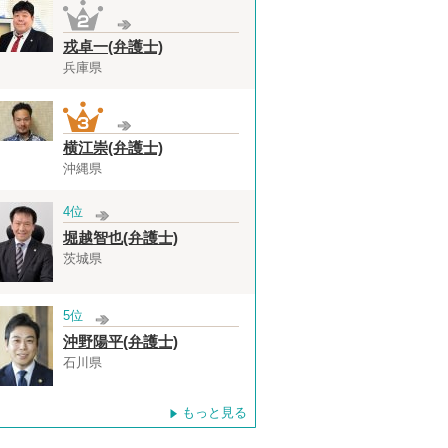
戎卓一(弁護士)
兵庫県
横江崇(弁護士)
沖縄県
4位
堀越智也(弁護士)
茨城県
5位
沖野陽平(弁護士)
石川県
もっと見る