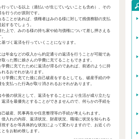
行っている以上（過払いが生じていないことも含め）、その
済を行うのが原則です。
ることがあれば、債権者はみのる様に対して残債務額の支払
提起するでしょう。
た上で、みのる様の持ち家や給与債権について差し押さえる
す。
基づく返済を行っていくことになります。
は年金などの収入から約定通りの返済を行うことが可能であ
け取った際に娘さんの学費に充てることもできます。
学費に充てたために返済が滞るのであれば、前述のように持
られるおそれがあります。
り学費に充てた後に自己破産をするとしても、破産手続の中
費を支払った行為が取り消されるおそれがあります。
今後の状況として、返済をすることにより生活が成り立たな
、返済を最優先とすることができませんので、何らかの手続を
己破産、民事再生や任意整理等の手続が考えられます。
借入れの内容、返済状況、財産状況、職場に状況を知られる
重視するか等具体的な状況によって変わりますので、お近くの
ことをお勧め致します。