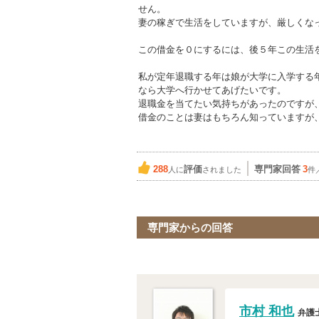
せん。
妻の稼ぎで生活をしていますが、厳しくな
この借金を０にするには、後５年この生活
私が定年退職する年は娘が大学に入学する
なら大学へ行かせてあげたいです。
退職金を当てたい気持ちがあったのですが
借金のことは妻はもちろん知っていますが
288
評価
専門家回答
3
人に
されました
件
専門家からの回答
市村 和也
弁護