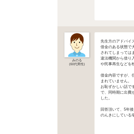
先生方のアドバイ
借金のある状態で
されてしまっては
違法機関から借り
みのる
や民事再生などを
(60代男性)
借金内容ですが、
まれていません。
お恥ずかしい話で
で、同時期に出費
した。
回答頂いて、5年
のんきにしている