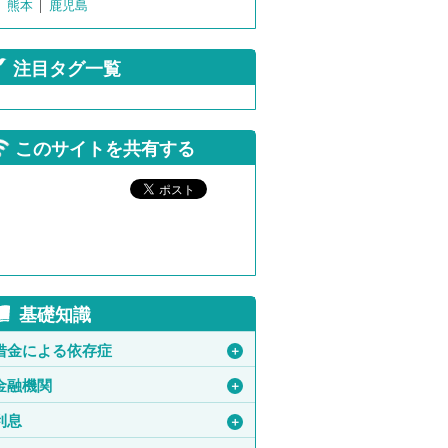
熊本
鹿児島
注目タグ一覧
このサイトを共有する
基礎知識
借金による依存症
＋
金融機関
＋
利息
＋