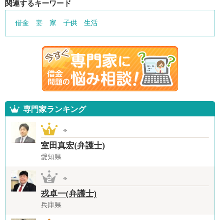
関連するキーワード
借金
妻
家
子供
生活
専門家ランキング
室田真宏(弁護士)
愛知県
戎卓一(弁護士)
兵庫県