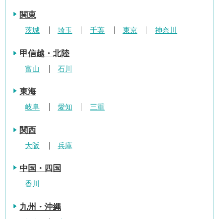
関東
茨城
埼玉
千葉
東京
神奈川
甲信越・北陸
富山
石川
東海
岐阜
愛知
三重
関西
大阪
兵庫
中国・四国
香川
九州・沖縄