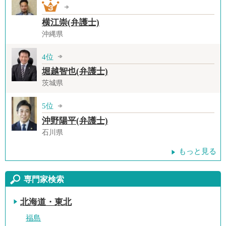
横江崇(弁護士)
沖縄県
4位
堀越智也(弁護士)
茨城県
5位
沖野陽平(弁護士)
石川県
もっと見る
専門家検索
北海道・東北
福島