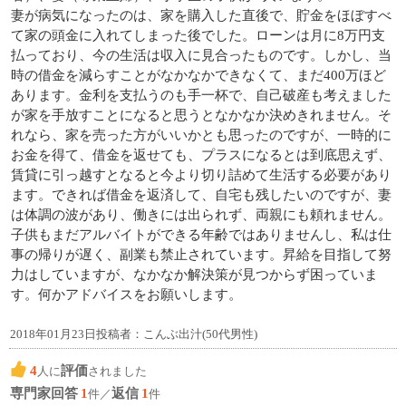
妻が病気になったのは、家を購入した直後で、貯金をほぼすべ
て家の頭金に入れてしまった後でした。ローンは月に8万円支
払っており、今の生活は収入に見合ったものです。しかし、当
時の借金を減らすことがなかなかできなくて、まだ400万ほど
あります。金利を支払うのも手一杯で、自己破産も考えました
が家を手放すことになると思うとなかなか決めきれません。そ
れなら、家を売った方がいいかとも思ったのですが、一時的に
お金を得て、借金を返せても、プラスになるとは到底思えず、
賃貸に引っ越すとなると今より切り詰めて生活する必要があり
ます。できれば借金を返済して、自宅も残したいのですが、妻
は体調の波があり、働きには出られず、両親にも頼れません。
子供もまだアルバイトができる年齢ではありませんし、私は仕
事の帰りが遅く、副業も禁止されています。昇給を目指して努
力はしていますが、なかなか解決策が見つからず困っていま
す。何かアドバイスをお願いします。
2018年01月23日投稿者：こんぶ出汁(50代男性)
4
評価
人に
されました
専門家回答
1
返信
1
件／
件